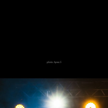
photo
Ария 3