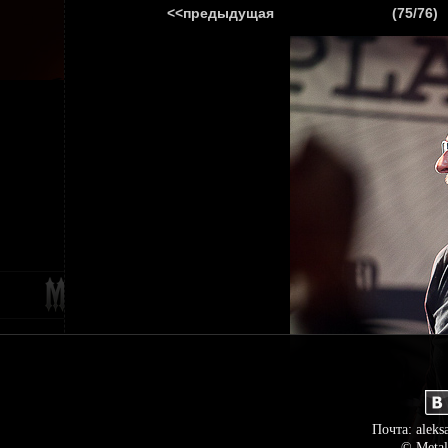
<<предыдущая
(75/76)
ГЛАВНАЯ
НОВ
Почта: aleks
© Metal