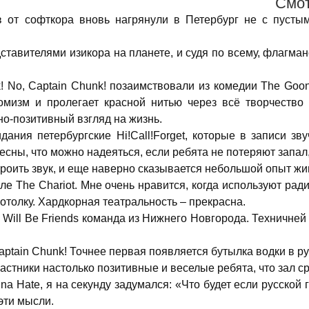
Cмот
 от софткора вновь нагрянули в Петербург не с пусты
тавителями изикора на планете, и судя по всему, флагма
 No, Captain Chunk! позаимствовали из комедии The Goon
комизм и пролегает красной нитью через всё творчество 
о-позитивный взгляд на жизнь.
ания петербургские Hi!Call!Forget, которые в записи зву
ресны, что можно надеяться, если ребята не потеряют запал
троить звук, и еще наверно сказывается небольшой опыт ж
ле The Chariot. Мне очень нравится, когда используют ради
потолку. Хардкорная театральность – прекрасна.
Will Be Friends команда из Нижнего Новгорода. Техничней
aptain Chunk! Точнее первая появляется бутылка водки в ру
астники настолько позитивные и веселые ребята, что зал ср
na Hate, я на секунду задумался: «Что будет если русской
эти мысли.