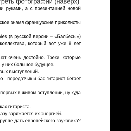
реть фотографии (наверх)
ми руками, а с презентацией новой
нское знамя французские приколисты
ies (в русской версии – «Балбесы»)
коллектива, который вот уже 8 лет
чат очень достойно. Треки, которые
, у них большое будущее.
ивых выступлений.
о - передатчик и бас гитарист бегает
 первых в живом вступлении, ну куда
ках гитариста.
азу заряжается их энергией.
 группе дать европейского звуковика?