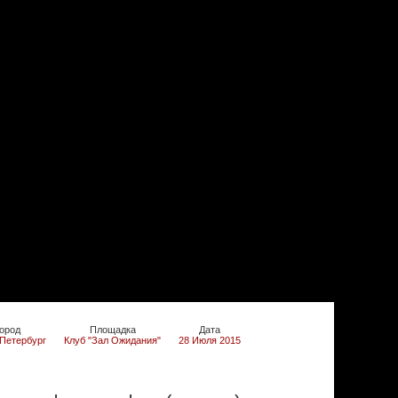
ород
Площадка
Дата
Петербург
Клуб "Зал Ожидания"
28 Июля 2015