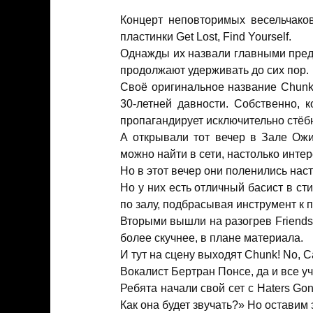
Концерт неповторимых весельчаков
пластинки Get Lost, Find Yourself.
Однажды их назвали главными предс
продолжают удерживать до сих пор.
Своё оригинальное название Chunk!
30-летней давности. Собственно, 
пропагандирует исключительно стёбн
А открывали тот вечер в Зале Ожид
можно найти в сети, настолько инте
Но в этот вечер они поленились нас
Но у них есть отличный басист в сти
по залу, подбрасывая инструмент к 
Вторыми вышли на разогрев Friends 
более скучнее, в плане материала.
И тут на сцену выходят Chunk! No, C
Вокалист Бертран Понсе, да и все уч
Ребята начали свой сет с Haters Gon
Как она будет звучать?» Но оставим 