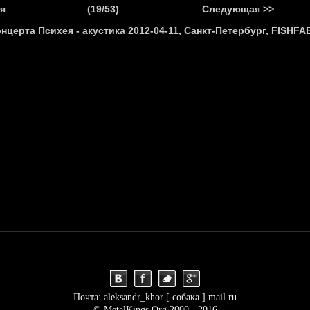
.
я
(19/53)
Следующая >>
Я
НОВОСТИ
АНОНСЫ
РЕПОРТАЖИ
ИНТЕРВЬЮ
С
Почта: aleksandr_khor [ собака ] mail.ru
© MetalKings.Org 2000 - 2016