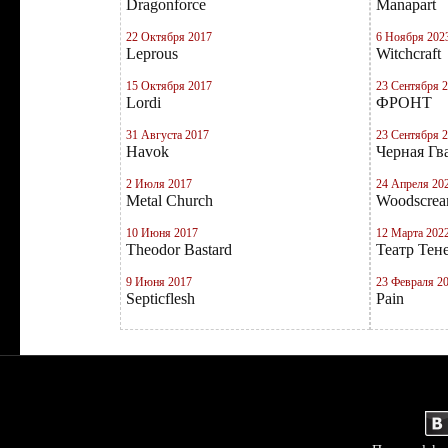
Dragonforce
Manapart
22 Октября 2017
6 Ноября 202
Leprous
Witchcraft
15 Октября 2017
23 Сентября 
Lordi
ФРОНТ
31 Августа 2017
23 Сентября 
Havok
Черная Гв
2 Июля 2017
24 Апреля 20
Metal Church
Woodscre
10 Июня 2017
12 Марта 202
Theodor Bastard
Театр Тен
9 Июня 2017
23 Февраля 2
Septicflesh
Pain