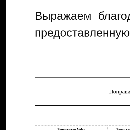
Выражаем благод
предоставленную
Понрави
Репортажи: Volta
Репорта