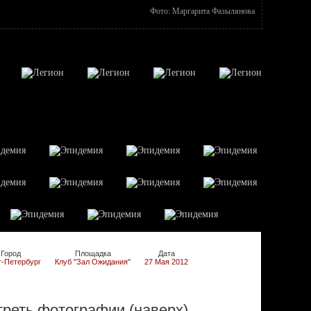
Фото: Маргарита Фазылянова
Город
Площадка
Дата
т-Петербург
Клуб "Зал Ожидания"
27 Мая 2012
реть фотографии (наверх)