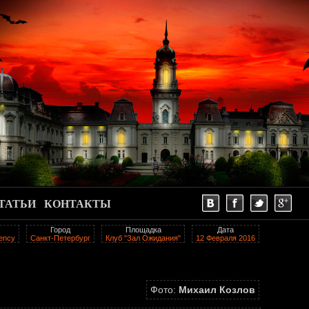
ТАТЬИ
КОНТАКТЫ
Город
Площадка
Дата
gency
Санкт-Петербург
Клуб "Зал Ожидания"
12 Февраля 2016
Фото:
Михаил Козлов