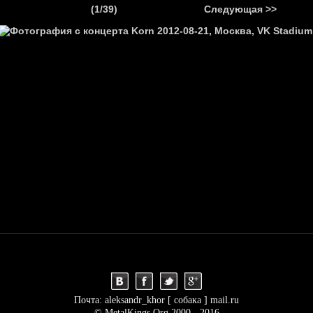
.
(1/39)
Следующая >>
Я
НОВОСТИ
АНОНСЫ
РЕПОРТАЖИ
ИНТЕРВЬЮ
С
Почта: aleksandr_khor [ собака ] mail.ru
© MetalKings.Org 2000 - 2016