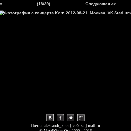
.
я
(18/39)
Следующая >>
Я
НОВОСТИ
АНОНСЫ
РЕПОРТАЖИ
ИНТЕРВЬЮ
С
Почта: aleksandr_khor [ собака ] mail.ru
© MetalKings.Org 2000 - 2016