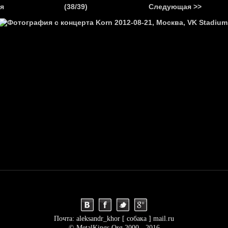
.
я
(38/39)
Следующая >>
Я
НОВОСТИ
АНОНСЫ
РЕПОРТАЖИ
ИНТЕРВЬЮ
С
Почта: aleksandr_khor [ собака ] mail.ru
© MetalKings.Org 2000 - 2016