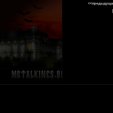
<<предыдуща
ГЛАВНА