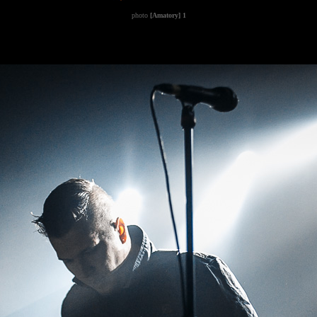
photo
[Amatory] 1