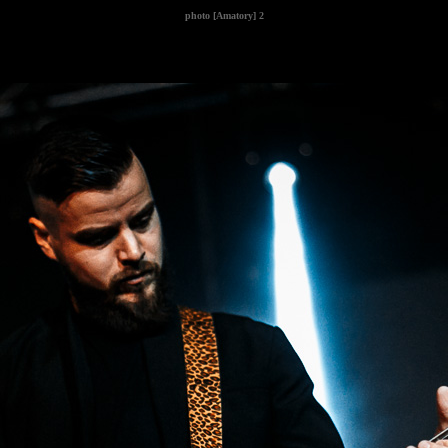
photo
[Amatory] 2