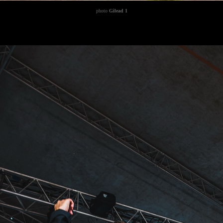
photo
Gilead 1