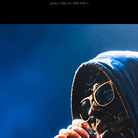
photo
CARLA’S DREAMS 3