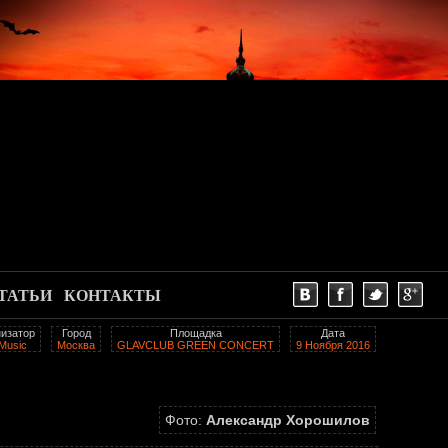
ТАТЬИ
КОНТАКТЫ
изатор
Город
Площадка
Дата
Music
Москва
GLAVCLUB GREEN CONCERT
9 Ноября 2016
Фото:
Александр Хорошилов