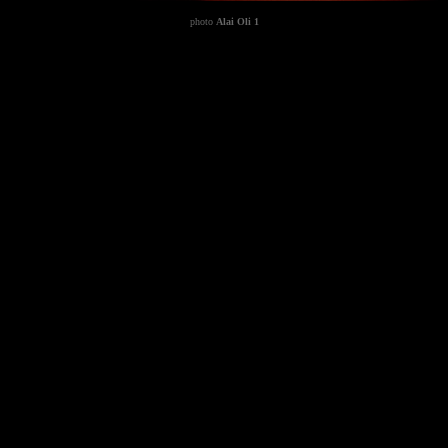
photo
Alai Oli 1