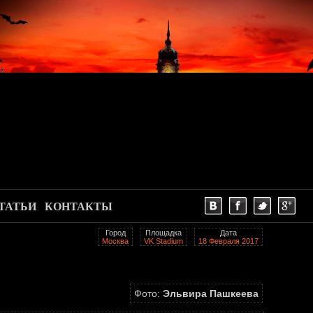
ТАТЬИ
КОНТАКТЫ
Город
Площадка
Дата
Москва
VK Stadium
18 Февраля 2017
Фото:
Эльвира Пашкеева