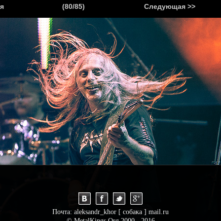
.
я
(80/85)
Следующая >>
Я
НОВОСТИ
АНОНСЫ
РЕПОРТАЖИ
ИНТЕРВЬЮ
С
Почта: aleksandr_khor [ собака ] mail.ru
© MetalKings.Org 2000 - 2016