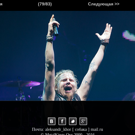
.
я
(79/83)
Следующая >>
Я
НОВОСТИ
АНОНСЫ
РЕПОРТАЖИ
ИНТЕРВЬЮ
С
Почта: aleksandr_khor [ собака ] mail.ru
© MetalKings.Org 2000 - 2016