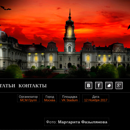
ТАТЬИ
КОНТАКТЫ
Организатор
Город
Площадка
Дата
МСМ Групп
Москва
VK Stadium
12 Ноября 2017
Фото:
Маргарита Фазылянова