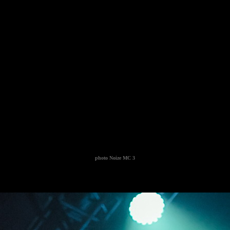
photo
Noize MC 3