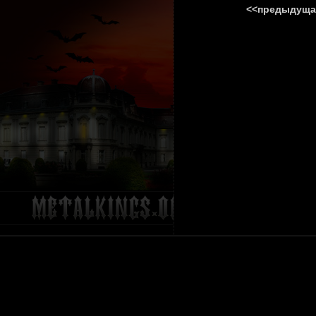
<<предыдуща
ГЛАВНА