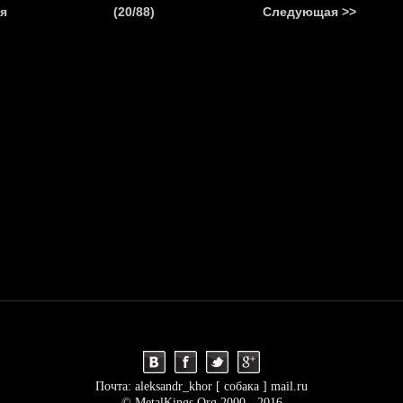
.
я
(20/88)
Следующая >>
Я
НОВОСТИ
АНОНСЫ
РЕПОРТАЖИ
ИНТЕРВЬЮ
С
Почта: aleksandr_khor [ собака ] mail.ru
© MetalKings.Org 2000 - 2016