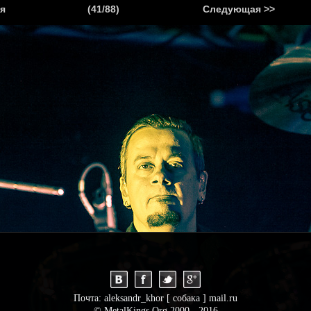
.
я
(41/88)
Следующая >>
Я
НОВОСТИ
АНОНСЫ
РЕПОРТАЖИ
ИНТЕРВЬЮ
С
Почта: aleksandr_khor [ собака ] mail.ru
© MetalKings.Org 2000 - 2016