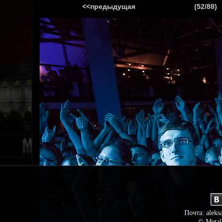
<<предыдущая
(52/88)
ГЛАВНАЯ
НОВ
Почта: aleks
© Metal