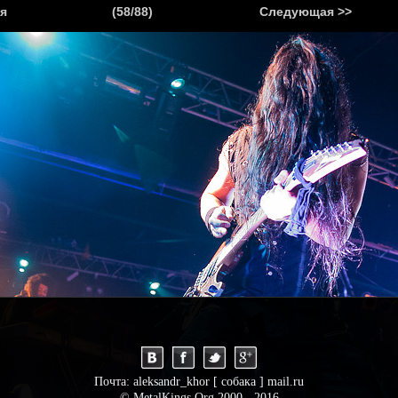
.
я
(58/88)
Следующая >>
Я
НОВОСТИ
АНОНСЫ
РЕПОРТАЖИ
ИНТЕРВЬЮ
С
Почта: aleksandr_khor [ собака ] mail.ru
© MetalKings.Org 2000 - 2016