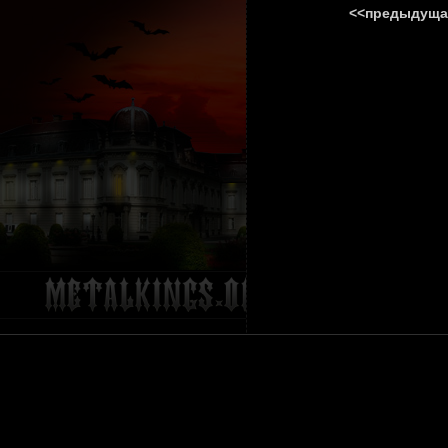
<<предыдуща
ГЛАВНА