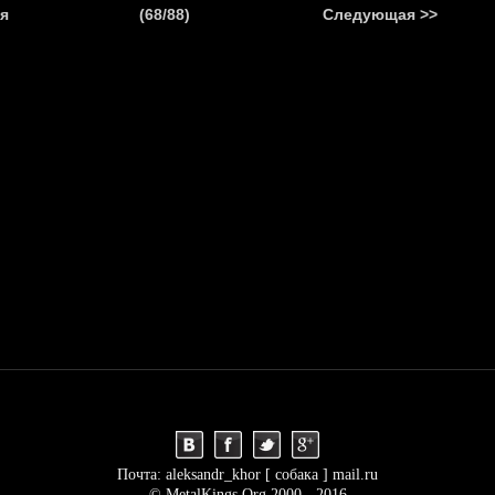
.
я
(68/88)
Следующая >>
Я
НОВОСТИ
АНОНСЫ
РЕПОРТАЖИ
ИНТЕРВЬЮ
С
Почта: aleksandr_khor [ собака ] mail.ru
© MetalKings.Org 2000 - 2016