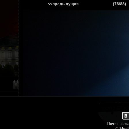
<<предыдущая
(78/88)
ГЛАВНАЯ
НОВ
Почта: aleks
© Metal