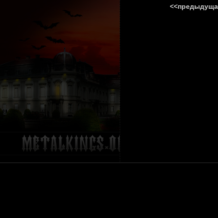
<<предыдуща
ГЛАВНА