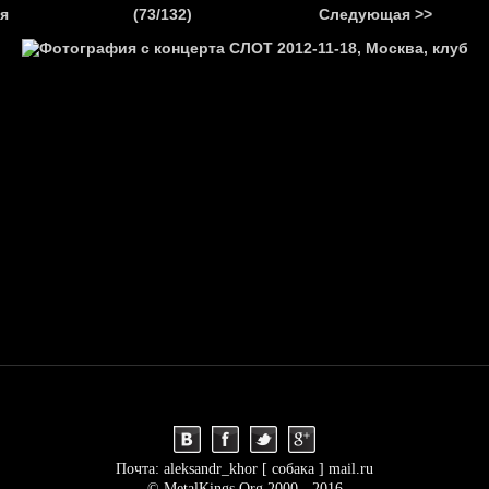
.
я
(73/132)
Следующая >>
Я
НОВОСТИ
АНОНСЫ
РЕПОРТАЖИ
ИНТЕРВЬЮ
С
Почта: aleksandr_khor [ собака ] mail.ru
© MetalKings.Org 2000 - 2016