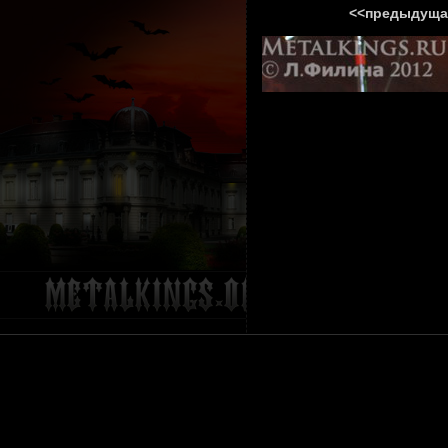
<<предыдуща
ГЛАВНА