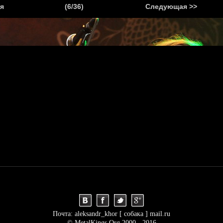
.
я
(6/36)
Следующая >>
Я
НОВОСТИ
АНОНСЫ
РЕПОРТАЖИ
ИНТЕРВЬЮ
С
Почта: aleksandr_khor [ собака ] mail.ru
© MetalKings.Org 2000 - 2016