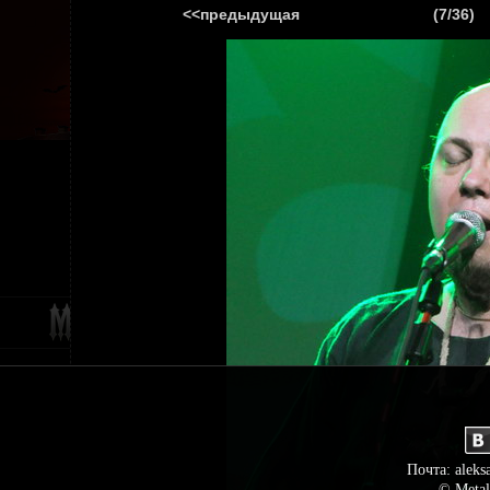
<<предыдущая
(7/36)
ГЛАВНАЯ
НОВ
Почта: aleks
© Metal