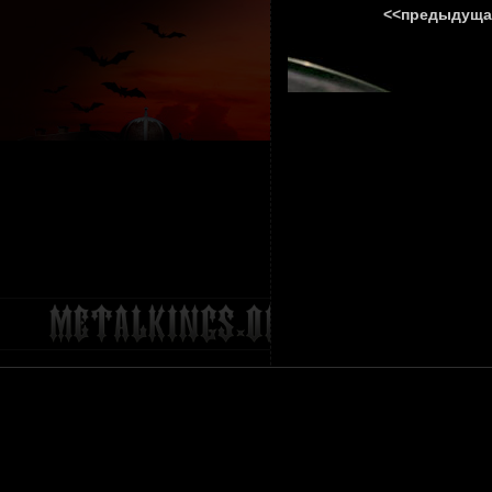
<<предыдуща
ГЛАВНА