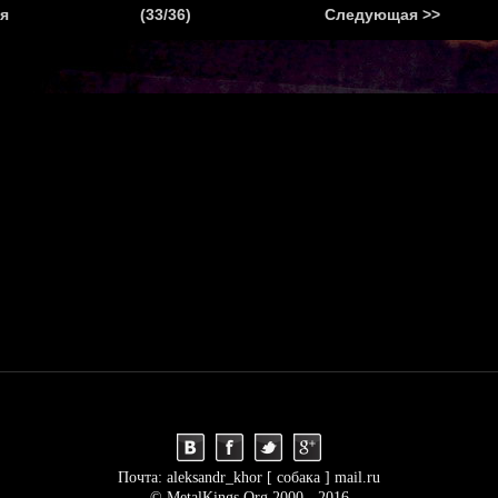
.
я
(33/36)
Следующая >>
Я
НОВОСТИ
АНОНСЫ
РЕПОРТАЖИ
ИНТЕРВЬЮ
С
Почта: aleksandr_khor [ собака ] mail.ru
© MetalKings.Org 2000 - 2016