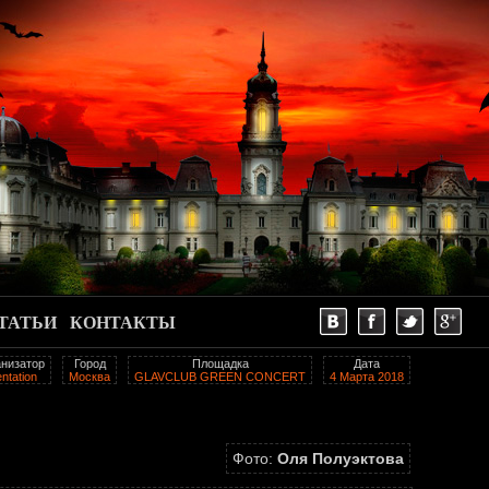
ТАТЬИ
КОНТАКТЫ
низатор
Город
Площадка
Дата
ntation
Москва
GLAVCLUB GREEN CONCERT
4 Марта 2018
Фото:
Оля Полуэктова