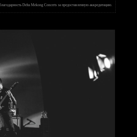
лагодарность Delta Mekong Concerts за предоставленную аккредитацию.