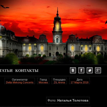
ТАТЬИ
КОНТАКТЫ
Организатор
Город
Площадка
Дата
Delta Mekong Concerts
Москва
ZIL Arena
17 Марта 2018
Фото:
Наталья Толстова