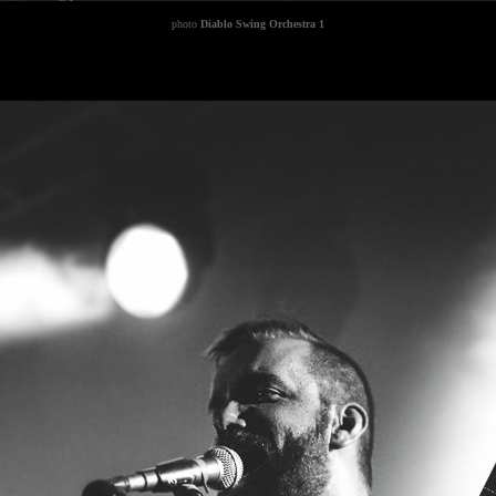
photo
Diablo Swing Orchestra 1