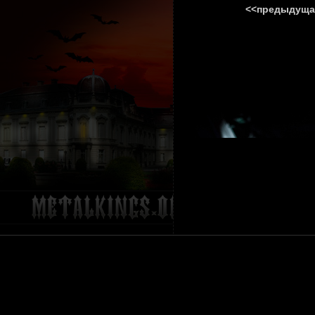
<<предыдуща
ГЛАВНА