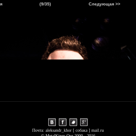
.
я
(9/35)
Следующая >>
Я
НОВОСТИ
АНОНСЫ
РЕПОРТАЖИ
ИНТЕРВЬЮ
С
Почта: aleksandr_khor [ собака ] mail.ru
© MetalKings.Org 2000 - 2016