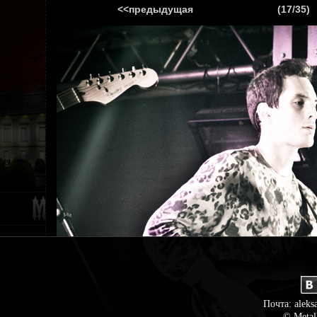
<<предыдущая
(17/35)
ГЛАВНАЯ
НОВ
Почта: aleks
© Metal