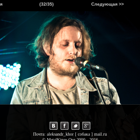
.
я
(32/35)
Следующая >>
Я
НОВОСТИ
АНОНСЫ
РЕПОРТАЖИ
ИНТЕРВЬЮ
С
Почта: aleksandr_khor [ собака ] mail.ru
© MetalKings.Org 2000 - 2016