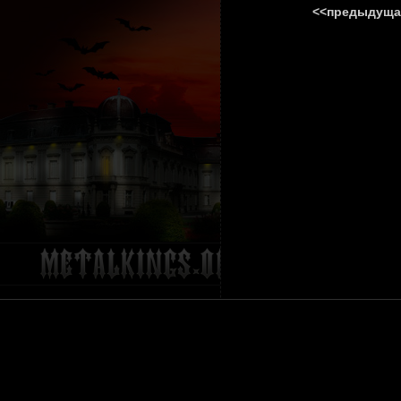
<<предыдуща
ГЛАВНА