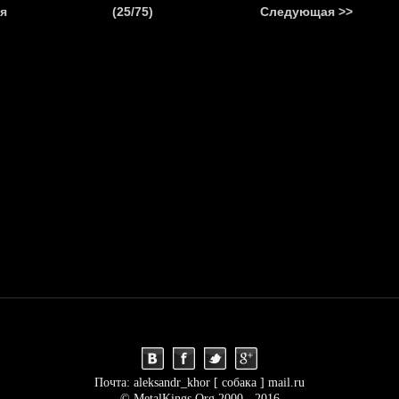
.
я
(25/75)
Следующая >>
Я
НОВОСТИ
АНОНСЫ
РЕПОРТАЖИ
ИНТЕРВЬЮ
С
Почта: aleksandr_khor [ собака ] mail.ru
© MetalKings.Org 2000 - 2016