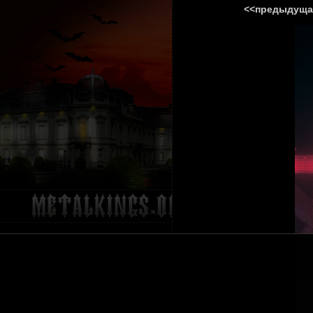
<<предыдуща
ГЛАВНА