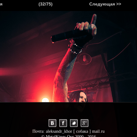
.
я
(32/75)
Следующая >>
Я
НОВОСТИ
АНОНСЫ
РЕПОРТАЖИ
ИНТЕРВЬЮ
С
Почта: aleksandr_khor [ собака ] mail.ru
© MetalKings.Org 2000 - 2016