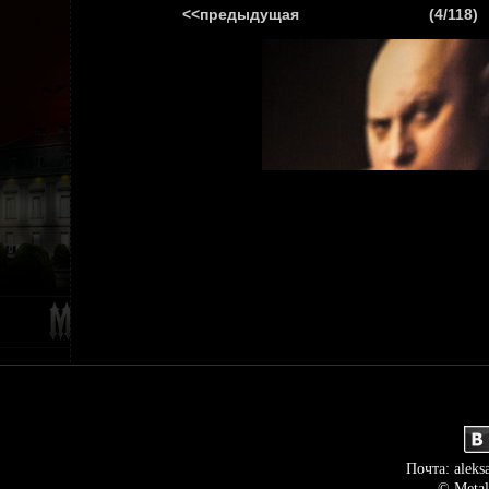
<<предыдущая
(4/118)
ГЛАВНАЯ
НОВ
Почта: aleks
© Metal