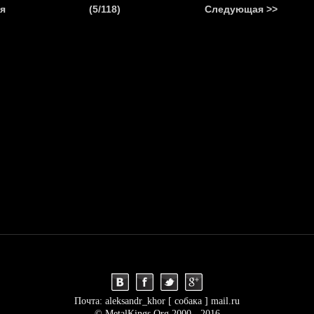
.
я
(5/118)
Следующая >>
Я
НОВОСТИ
АНОНСЫ
РЕПОРТАЖИ
ИНТЕРВЬЮ
С
Почта: aleksandr_khor [ собака ] mail.ru
© MetalKings.Org 2000 - 2016