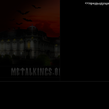
<<предыдуща
ГЛАВНА