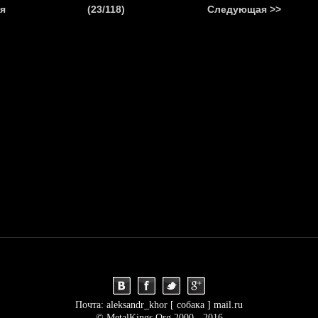
.
я
(23/118)
Следующая >>
Я
НОВОСТИ
АНОНСЫ
РЕПОРТАЖИ
ИНТЕРВЬЮ
С
Почта: aleksandr_khor [ собака ] mail.ru
© MetalKings.Org 2000 - 2016