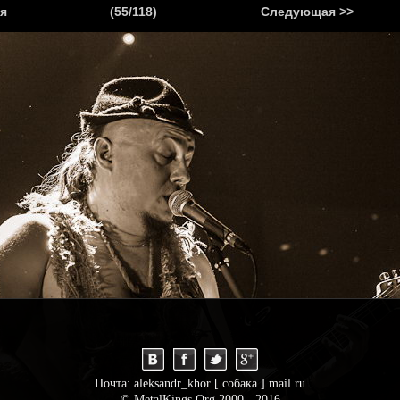
.
я
(55/118)
Следующая >>
Я
НОВОСТИ
АНОНСЫ
РЕПОРТАЖИ
ИНТЕРВЬЮ
С
Почта: aleksandr_khor [ собака ] mail.ru
© MetalKings.Org 2000 - 2016