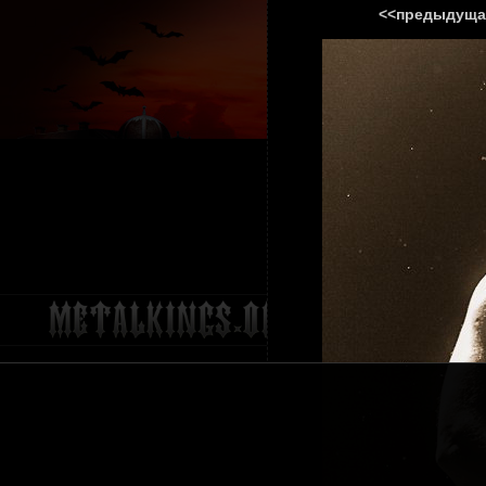
<<предыдуща
ГЛАВНА