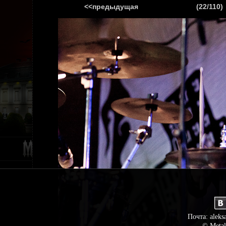
<<предыдущая
(22/110)
ГЛАВНАЯ
НОВ
Почта: aleks
© Metal