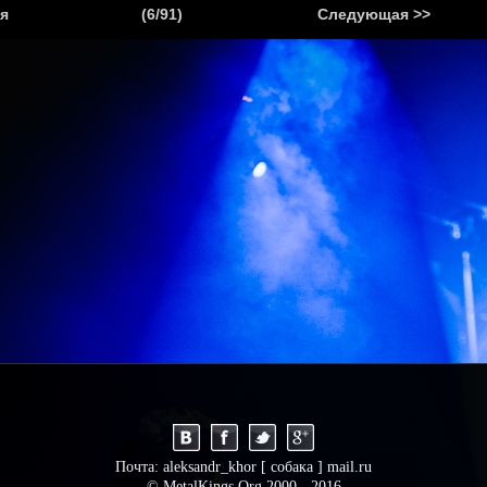
.
я
(6/91)
Следующая >>
Я
НОВОСТИ
АНОНСЫ
РЕПОРТАЖИ
ИНТЕРВЬЮ
С
Почта: aleksandr_khor [ собака ] mail.ru
© MetalKings.Org 2000 - 2016