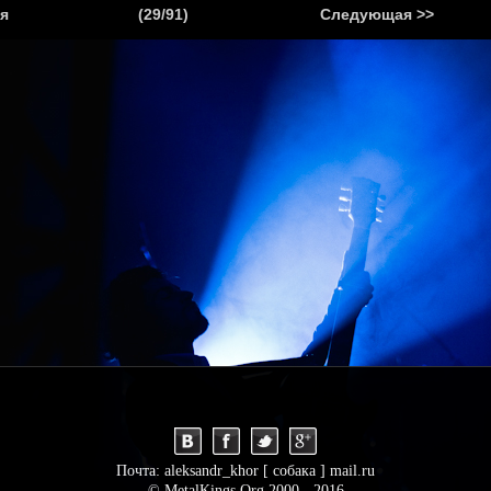
.
я
(29/91)
Следующая >>
Я
НОВОСТИ
АНОНСЫ
РЕПОРТАЖИ
ИНТЕРВЬЮ
С
Почта: aleksandr_khor [ собака ] mail.ru
© MetalKings.Org 2000 - 2016