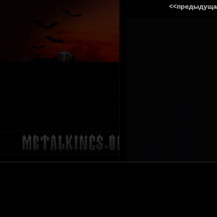
<<предыдуща
ГЛАВНА