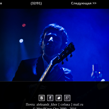
.
я
(32/91)
Следующая >>
Я
НОВОСТИ
АНОНСЫ
РЕПОРТАЖИ
ИНТЕРВЬЮ
С
Почта: aleksandr_khor [ собака ] mail.ru
© MetalKings.Org 2000 - 2016