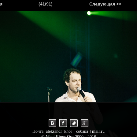
.
я
(41/91)
Следующая >>
Я
НОВОСТИ
АНОНСЫ
РЕПОРТАЖИ
ИНТЕРВЬЮ
С
Почта: aleksandr_khor [ собака ] mail.ru
© MetalKings.Org 2000 - 2016