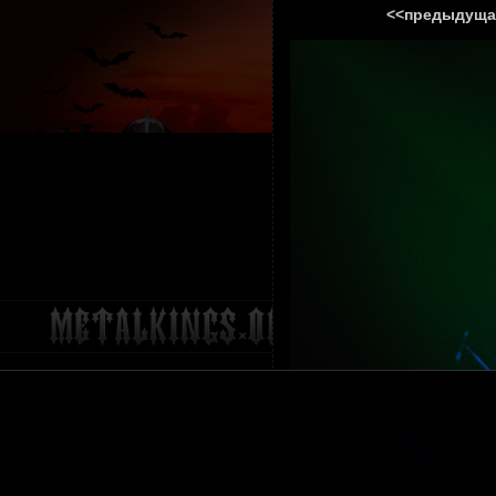
<<предыдуща
ГЛАВНА