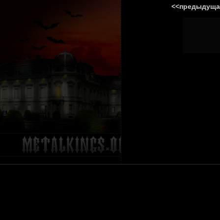
<<предыдуща
ГЛАВНА