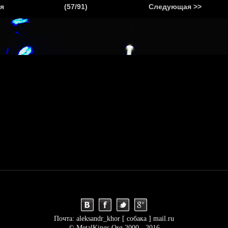
.
я
(57/91)
Следующая >>
Я
НОВОСТИ
АНОНСЫ
РЕПОРТАЖИ
ИНТЕРВЬЮ
С
Почта: aleksandr_khor [ собака ] mail.ru
© MetalKings.Org 2000 - 2016