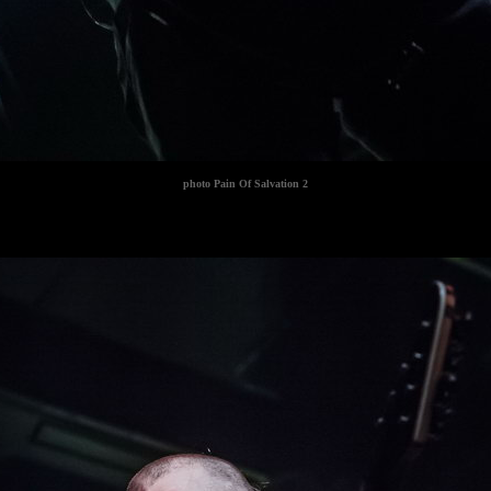
photo
Pain Of Salvation 2