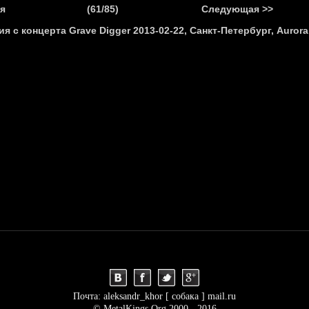
.
я
(61/85)
Следующая >>
Я
НОВОСТИ
АНОНСЫ
РЕПОРТАЖИ
ИНТЕРВЬЮ
С
Почта: aleksandr_khor [ собака ] mail.ru
© MetalKings.Org 2000 - 2016