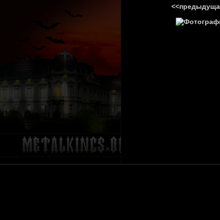
<<предыдуща
ГЛАВНА