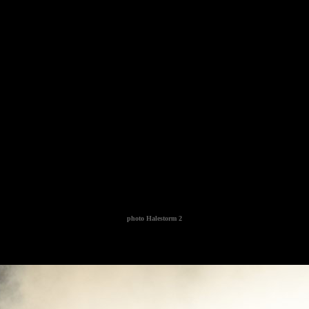
photo
Halestorm 2