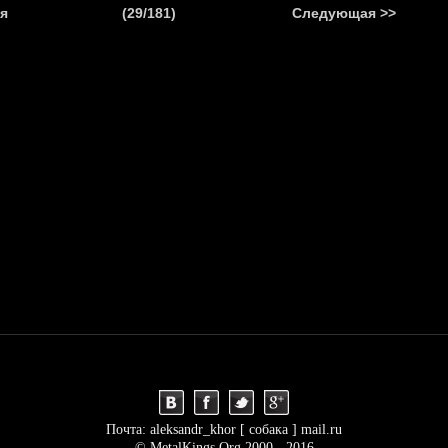
.
я
(29/181)
Следующая >>
Я
НОВОСТИ
АНОНСЫ
РЕПОРТАЖИ
ИНТЕРВЬЮ
С
Почта: aleksandr_khor [ собака ] mail.ru
© MetalKings.Org 2000 - 2016