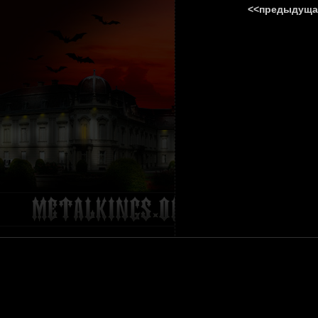
<<предыдуща
ГЛАВНА